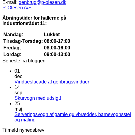
E-mail:
genbrug@p-olesen.dk
P. Olesen A/S
Åbningstider for hallerne på
Industriområdet 11:
Mandag:
Lukket
Tirsdag-Torsdag:
08:00-17:00
Fredag:
08:00-16:00
Lørdag:
09:00-13:00
Seneste fra bloggen
01
dec
Ingen
Vinduesfacade af genbrugsvinduer
kommentarer
14
til
sep
Vinduesfacade
Ingen
Skurvogn med udsigt!
af
kommentarer
25
til
genbrugsvinduer
maj
Skurvogn
Serveringsvogn af gamle gulvbrædder, barnevognsstel
med
Ingen
og maling
udsigt!
kommentarer
Tilmeld nyhedsbrev
til