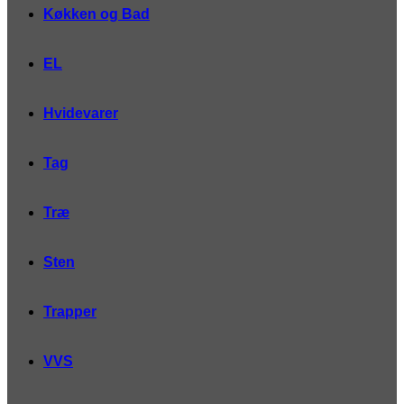
Køkken og Bad
EL
Hvidevarer
Tag
Træ
Sten
Trapper
VVS