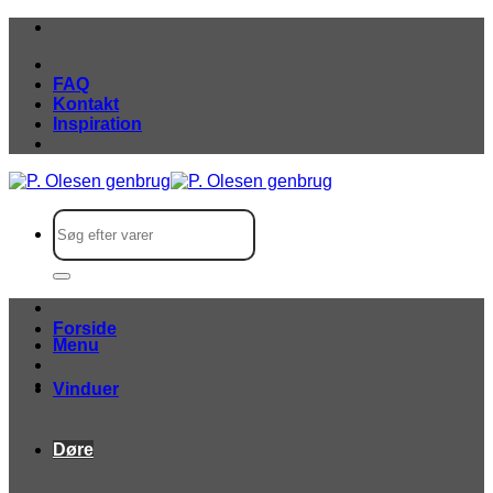
Fortsæt
til
indhold
FAQ
Kontakt
Inspiration
Søg
efter:
Forside
Menu
Vinduer
Døre