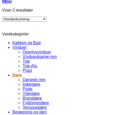
filtrer
Viser 2 resultater
Varekategorier
Køkken og Bad
Vinduer
Ovenlysvinduer
Vindueskarme mm
Træ
Træ-Alu
Plast
Døre
Dørgreb mm
Inderdøre
Porte
Yderdøre
Branddøre
Fyldningsdøre
Terrassedøre
Belægning og sten