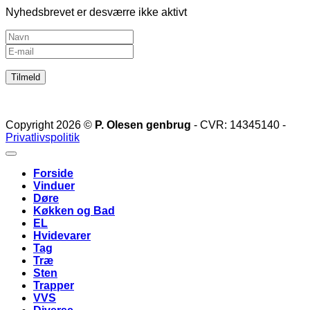
Serveringsvogn
Nyhedsbrevet er desværre ikke aktivt
af
gamle
gulvbrædder,
barnevognsstel
og
maling
Copyright 2026 ©
P. Olesen genbrug
- CVR: 14345140 -
Privatlivspolitik
Forside
Vinduer
Døre
Køkken og Bad
EL
Hvidevarer
Tag
Træ
Sten
Trapper
VVS