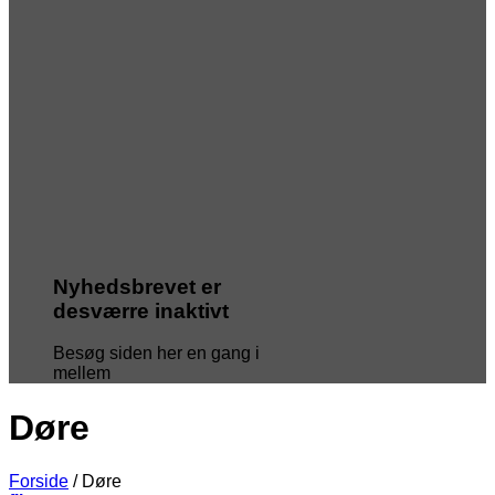
Nyhedsbrevet er
desværre inaktivt
Besøg siden her en gang i
mellem
Døre
Forside
/
Døre