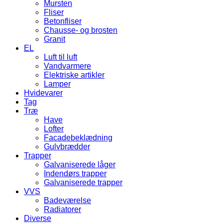
Mursten
Fliser
Betonfliser
Chausse- og brosten
Granit
EL
Luft til luft
Vandvarmere
Elektriske artikler
Lamper
Hvidevarer
Tag
Træ
Have
Lofter
Facadebeklædning
Gulvbrædder
Trapper
Galvaniserede låger
Indendørs trapper
Galvaniserede trapper
VVS
Badeværelse
Radiatorer
Diverse