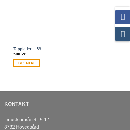
Tapplader – B9
500
kr.
LÆS MERE
KONTAKT
Industriområdet 15-17
8732 Hovedgård