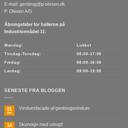
E-mail:
genbrug@p-olesen.dk
P. Olesen A/S
Åbningstider for hallerne på
Industriområdet 11:
Mandag:
Lukket
Tirsdag-Torsdag:
08:00-17:00
Fredag:
08:00-16:00
Lørdag:
09:00-13:00
SENESTE FRA BLOGGEN
Vinduesfacade af genbrugsvinduer
01
dec
Ingen
kommentarer
til
Skurvogn med udsigt!
14
Vinduesfacade