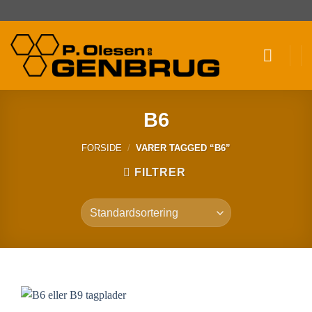
Fortsæt
til
indhold
B6
FORSIDE
/
VARER TAGGED “B6”
FILTRER