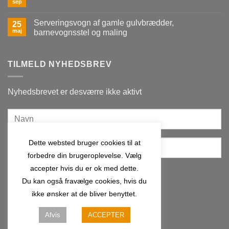
af
sep
Ingen
genbrugsvinduer
kommentarer
til
Serveringsvogn af gamle gulvbrædder,
25
Skurvogn
med
maj
barnevognsstel og maling
udsigt!
Ingen
kommentarer
til
Serveringsvogn
TILMELD NYHEDSBREV
af
gamle
gulvbrædder,
barnevognsstel
Nyhedsbrevet er desværre ikke aktivt
og
maling
Dette websted bruger cookies til at
forbedre din brugeroplevelse. Vælg
accepter hvis du er ok med dette.
Du kan også fravælge cookies, hvis du
ikke ønsker at de bliver benyttet.
Afvis
ACCEPTER