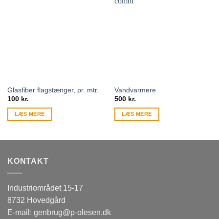
Glasfiber flagstænger, pr. mtr.
Vandvarmere
100
kr.
500
kr.
LÆS MERE
LÆS MERE
KONTAKT
Industriområdet 15-17
8732 Hovedgård
E-mail:
genbrug@p-olesen.dk