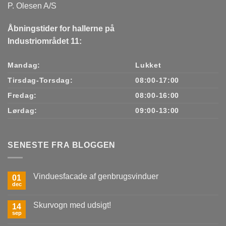
P. Olesen A/S
Åbningstider for hallerne på
Industriområdet 11:
Mandag:
Lukket
Tirsdag-Torsdag:
08:00-17:00
Fredag:
08:00-16:00
Lørdag:
09:00-13:00
SENESTE FRA BLOGGEN
Vinduesfacade af genbrugsvinduer
01
dec
Ingen
kommentarer
til
Skurvogn med udsigt!
14
Vinduesfacade
af
sep
Ingen
genbrugsvinduer
kommentarer